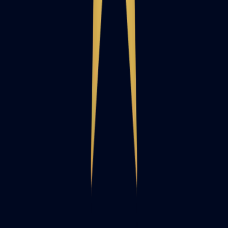
Adınız Soyadınız
Telefon Numaranız
Mesajınız
GÖNDER