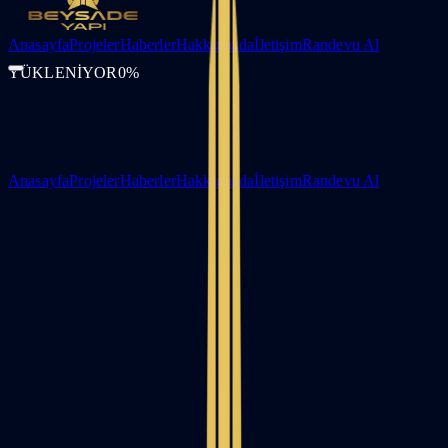
Anasayfa
Projeler
Haberler
Hakkımızda
İletişim
Randevu Al
YÜKLENİYOR
0
%
Anasayfa
Projeler
Haberler
Hakkımızda
İletişim
Randevu Al