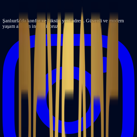
Şanlıurfa'da konfor ve lüksün yeni adresi. Güvenli ve modern
yaşam alanları inşa ediyoruz.